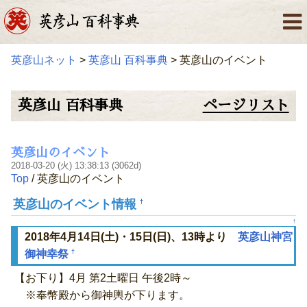
英彦山ネット
>
英彦山 百科事典
> 英彦山のイベント
英彦山 百科事典
ページリスト
英彦山のイベント
2018-03-20 (火) 13:38:13 (3062d)
Top
/ 英彦山のイベント
英彦山のイベント情報
†
↑
2018年4月14日(土)・15日(日)、13時より
英彦山神宮
†
御神幸祭
【お下り】4月 第2土曜日 午後2時～
※奉幣殿から御神輿が下ります。