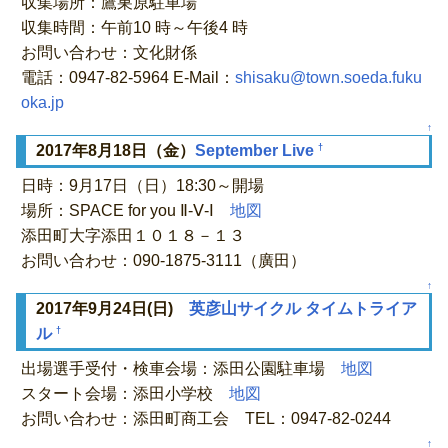
収集場所：鷹巣原駐車場
収集時間：午前10 時～午後4 時
お問い合わせ：文化財係
電話：0947-82-5964 E-Mail：
shisaku@town.soeda.fuku
oka.jp
↑
†
2017年8月18日（金）
September Live
日時：9月17日（日）18:30～開場
場所：SPACE for you Ⅱ-Ⅴ-Ⅰ
地図
添田町大字添田１０１８－１３
お問い合わせ：090-1875-3111（廣田）
↑
2017年9月24日(日)
英彦山サイクル タイムトライア
†
ル
出場選手受付・検車会場：添田公園駐車場
地図
スタート会場：添田小学校
地図
お問い合わせ：添田町商工会 TEL：0947-82-0244
↑