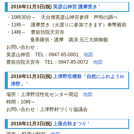
†
2016年11月3日(祝)
英彦山神宮 護摩焚き
・10時30分～ 天台僧英彦山神宮参拝 声明の調べ
・11時～ 護摩焚き（火渡りに参加できます）奉幣殿前
・14時～ 豊前坊院天宮寺
曼荼羅供・護摩 講演 元三大師御籤
お問い合わせ：
英彦山神宮 TEL：0947-85-0001
地図
豊前坊院天宮寺 TEL：0947-85-0072
地図
↑
2016年11月3日(祝)
上津野収穫祭「自然にふれようin
†
津野」
場所：上津野活性化センター周辺
地図
時間：10時～
お問い合わせ：上津野村づくり協議会
↑
†
2016年11月3日(祝)
上落合秋まつり