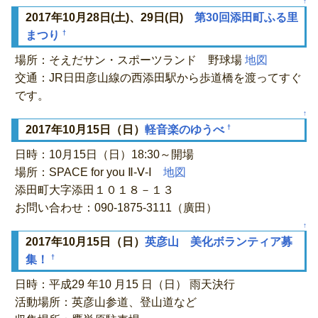
↑
2017年10月28日(土)、29日(日)
第30回添田町ふる里
†
まつり
場所：そえだサン・スポーツランド 野球場
地図
交通：JR日田彦山線の西添田駅から歩道橋を渡ってすぐ
です。
↑
†
2017年10月15日（日）
軽音楽のゆうべ
日時：10月15日（日）18:30～開場
場所：SPACE for you Ⅱ-Ⅴ-Ⅰ
地図
添田町大字添田１０１８－１３
お問い合わせ：090-1875-3111（廣田）
↑
2017年10月15日（日）
英彦山 美化ボランティア募
†
集！
日時：平成29 年10 月15 日（日） 雨天決行
活動場所：英彦山参道、登山道など