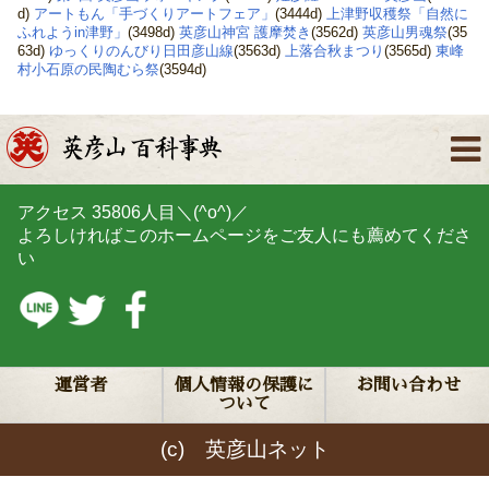
d)
アートもん「手づくりアートフェア」
(3444d)
上津野収穫祭「自然に
ふれようin津野」
(3498d)
英彦山神宮 護摩焚き
(3562d)
英彦山男魂祭
(35
63d)
ゆっくりのんびり日田彦山線
(3563d)
上落合秋まつり
(3565d)
東峰
村小石原の民陶むら祭
(3594d)
アクセス
35806
人目＼(^o^)／
よろしければこのホームページをご友人にも薦めてくださ
い
運営者
個人情報の保護に
お問い合わせ
ついて
(c) 英彦山ネット