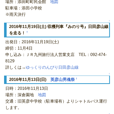
場所：添田町町民会館
地図
駐車場：添田小学校
※雨天決行
↑
2016年11月19日(土) 収穫列車『みのり号』日田彦山線
†
を走る！
出発日：2016年11月19日(土)
締切：11月4日
申し込み：ＪＲ九州旅行法人営業支店 TEL：092-474-
8129
詳しくは→
ゆっくりのんびり日田彦山線
↑
†
2016年11月13日(日)
英彦山男魂祭
日時：2016年11月13日
場所：深倉園地
地図
交通：旧英彦中学校（駐車場有）よりシャトルバス運行
します。
↑