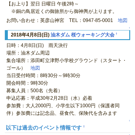
【お上り】翌日 日曜日 午後2時～
※銅の鳥居近くの御旅所から御神輿が上ります。
お問い合わせ：英彦山神宮 TEL：0947-85-0001
地図
↑
†
2018年4月8日(日)
油木ダム 桜ウォーキング大会
日時：4月8日(日) 雨天決行
場所：油木ダム周辺
集合場所：添田町立津野小学校グラウンド（スタート・
ゴール）
地図
当日受付時間：8時30分～9時30分
開会時間：9時30分
募集人員：500名（先着）
申込応募：平成30年2月28日（水）必着
参加費：大人2000円、小学生以下1000円（保護者同
伴）参加費には記念品、昼食代、保険代を含みます
↑
以下は過去のイベント情報です
†