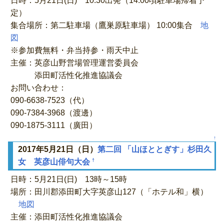
日時：5月21日(日) 10:30出発（14:00頃駐車場帰着予
定）
集合場所：第二駐車場（鷹巣原駐車場） 10:00集合
地
図
※参加費無料・弁当持参・雨天中止
主催：英彦山野営場管理運営委員会
添田町活性化推進協議会
お問い合わせ：
090-6638-7523（代）
090-7384-3968（渡邊）
090-1875-3111（廣田）
↑
2017年5月21日（日）
第二回 「山ほととぎす」杉田久
†
女 英彦山俳句大会
日時：5月21日(日) 13時～15時
場所：田川郡添田町大字英彦山127（「ホテル和」横）
地図
主催：添田町活性化推進協議会