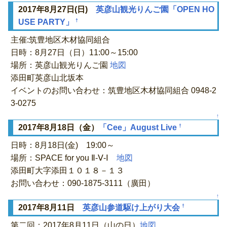
2017年8月27日(日)
英彦山観光りんご園「OPEN HO
†
USE PARTY」
主催:筑豊地区木材協同組合
日時：8月27日（日）11:00～15:00
場所：英彦山観光りんご園
地図
添田町英彦山北坂本
イベントのお問い合わせ：筑豊地区木材協同組合 0948-2
3-0275
↑
†
2017年8月18日（金）
「Cee」August Live
日時：8月18日(金) 19:00～
場所：SPACE for you Ⅱ-Ⅴ-Ⅰ
地図
添田町大字添田１０１８－１３
お問い合わせ：090-1875-3111（廣田）
↑
†
2017年8月11日
英彦山参道駆け上がり大会
第二回：2017年8月11日（山の日）
地図