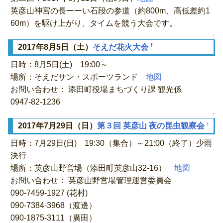
英彦山神宮の長ーーい石段の参道（約800m、高低差約1
60m）を駆け上がり、タイムを競う大会です。
↑
†
2017年8月5日（土）
そえだ花火大会
日時：8月5日(土) 19:00～
場所：そえだサン・スポーツランド
地図
お問い合わせ： 添田町役場まちづくり課 観光係
0947-82-1236
↑
†
2017年7月29日（日）
第３回 英彦山 夜の昆虫観察会
日時：7月29日(日) 19:30（集合）～21:00（終了）少雨
決行
場所：英彦山野営場（添田町英彦山32-16）
地図
お問い合わせ： 英彦山野営場管理運営委員会
090-7459-1927 (花村)
090-7384-3968（渡邊）
090-1875-3111（廣田）