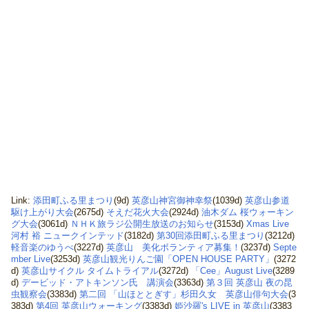
Link:
添田町ふる里まつり
(9d)
英彦山神宮御神幸祭
(1039d)
英彦山参道
駆け上がり大会
(2675d)
そえだ花火大会
(2924d)
油木ダム 桜ウォーキン
グ大会
(3061d)
ＮＨＫ旅ラジ公開生放送のお知らせ
(3153d)
Xmas Live
河村 裕 ニュークインテッド
(3182d)
第30回添田町ふる里まつり
(3212d)
軽音楽のゆうべ
(3227d)
英彦山 美化ボランティア募集！
(3237d)
Septe
mber Live
(3253d)
英彦山観光りんご園「OPEN HOUSE PARTY」
(3272
d)
英彦山サイクル タイムトライアル
(3272d)
「Cee」August Live
(3289
d)
デービッド・アトキンソン氏 講演会
(3363d)
第３回 英彦山 夜の昆
虫観察会
(3383d)
第二回 「山ほととぎす」杉田久女 英彦山俳句大会
(3
383d)
第4回 英彦山ウォーキング
(3383d)
姫沙羅's LIVE in 英彦山
(3383