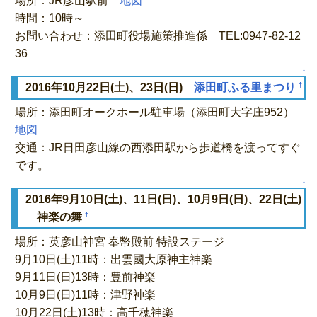
場所：JR彦山駅前
地図
時間：10時～
お問い合わせ：添田町役場施策推進係 TEL:0947-82-12
36
↑
†
2016年10月22日(土)、23日(日)
添田町ふる里まつり
場所：添田町オークホール駐車場（添田町大字庄952）
地図
交通：JR日田彦山線の西添田駅から歩道橋を渡ってすぐ
です。
↑
2016年9月10日(土)、11日(日)、10月9日(日)、22日(土)
†
神楽の舞
場所：英彦山神宮 奉幣殿前 特設ステージ
9月10日(土)11時：出雲國大原神主神楽
9月11日(日)13時：豊前神楽
10月9日(日)11時：津野神楽
10月22日(土)13時：高千穂神楽