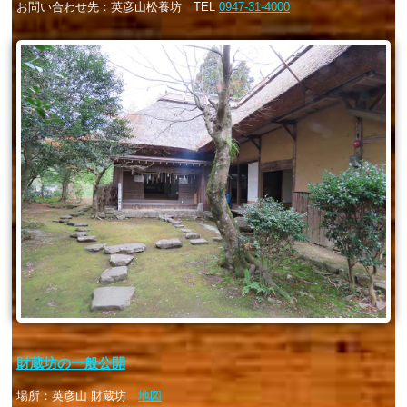
お問い合わせ先：英彦山松養坊 TEL
0947-31-4000
財蔵坊の一般公開
場所：英彦山 財蔵坊
地図