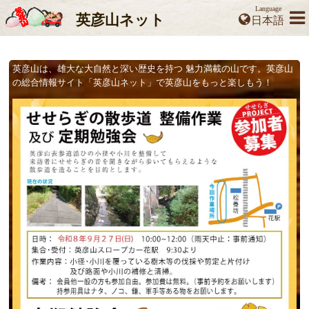
Language
英彦山
ネット
英彦山は、雄大な大自然と深い歴史を持つ 魅力満載の山です。英彦山
の総合情報サイト「英彦山ネット」で英彦山をもっと楽しもう！