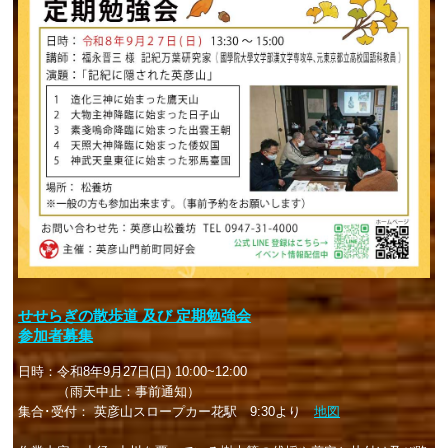
せせらぎの散歩道 及び 定期勉強会
参加者募集
日時：令和8年9月27日(日) 10:00~12:00
（雨天中止：事前通知）
集合･受付： 英彦山スロープカー花駅 9:30より
地図