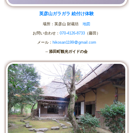
英彦山ガラガラ 絵付け体験
場所：英彦山 財蔵坊
地図
お問い合わせ：
070-4126-8733
（藤田）
メール：
hikosan1199
gmail.com
--
添田町観光ガイドの会