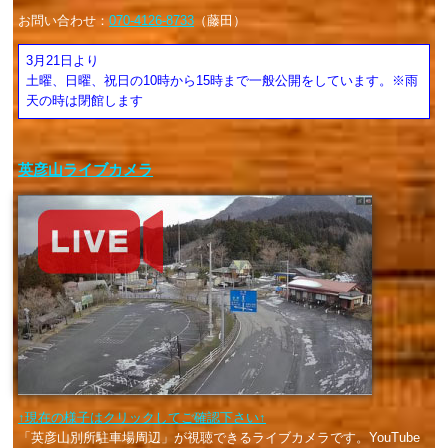
お問い合わせ：
070-4126-8733
（藤田）
3月21日より
土曜、日曜、祝日の10時から15時まで一般公開をしています。※雨
天の時は閉館します
英彦山ライブカメラ
↑現在の様子はクリックしてご確認下さい↑
「英彦山別所駐車場周辺」が視聴できるライブカメラです。YouTube