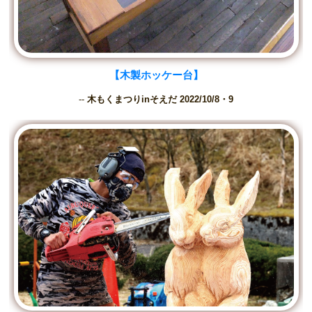
【木製ホッケー台】
--
木もくまつりinそえだ 2022/10/8・9