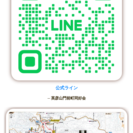
公式ライン
--
英彦山門前町同好会