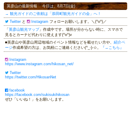
英彦山の最新情報
今日は、8月7日(金)
→ 観光ガイドのご依頼は「添田町観光ガイドの会」へ！
Twitter
と
Instagram
フォローお願いします。＼(^o^)／
「
英彦山観光マップ
」作成中です。場所が分からない時に、スマホで
見るとカーナビ代わりに使えます(^o^)v
■英彦山や英彦山周辺地域のイベント情報などを載せたい方や、
紹介ペ
ージ
作成希望の方は、お気軽にご連絡ください(^_-)-☆。
『→こちら』
Instagram
https://www.instagram.com/hikosan_net/
Twitter
https://twitter.com/HikosanNet
facebook
https://facebook.com/sukisukihikosan
ぜひ「いいね！」をお願いします。