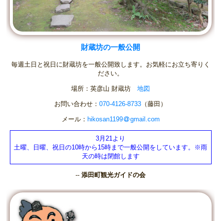
財蔵坊の一般公開
毎週土日と祝日に財蔵坊を一般公開致します。お気軽にお立ち寄りく
ださい。
場所：英彦山 財蔵坊
地図
お問い合わせ：
070-4126-8733
（藤田）
メール：
hikosan1199
gmail.com
3月21より
土曜、日曜、祝日の10時から15時まで一般公開をしています。※雨
天の時は閉館します
--
添田町観光ガイドの会