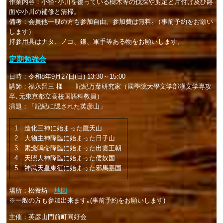
作業内容：小径･小川を覆っている樹木等の伐採や剪定と片付け及び路
面や小川の補修と清掃。
備考：会員他一般の方も参加自由。参加費は無料｡（事前予約をお願い
します）
持参用具はナタ、ノコ、鎌、軍手等ある物をお願いします。
定期勉強会
日時：令和8年9月27日(日) 13:30～15:00
講師：福永晋三 様 記紀万葉研究家（國學院大學文学部漢文学専攻
卒､元東京都立高校国語科教員）
演題：「記紀に隠された英彦山」
1 造化三神に始まった鷹天山
2 大物主神降臨に始まった日子山
3 素戔嗚命降臨に始まった出雲王朝
4 天照大神降臨に始まった倭奴国
5 神武天皇東征に始まった邪馬臺国
場所：松養坊
地図
※一般の方も参加出来ます｡(事前予約をお願いします)
主催：英彦山門前町同好会