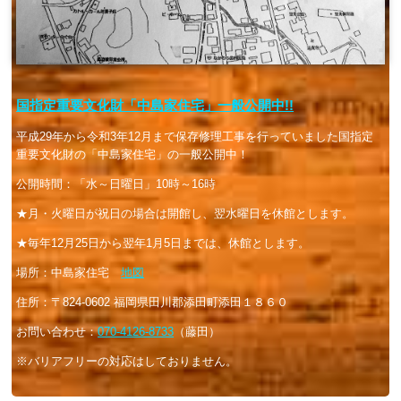
国指定重要文化財「中島家住宅」一般公開中!!
平成29年から令和3年12月まで保存修理工事を行っていました国指定
重要文化財の「中島家住宅」の一般公開中！
公開時間：「水～日曜日」10時～16時
★月・火曜日が祝日の場合は開館し、翌水曜日を休館とします。
★毎年12月25日から翌年1月5日までは、休館とします。
場所：中島家住宅
地図
住所：〒824-0602 福岡県田川郡添田町添田１８６０
お問い合わせ：
070-4126-8733
（藤田）
※バリアフリーの対応はしておりません。