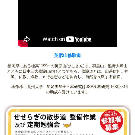
英彦山修験道
福岡県にある標高1199mの英彦山(ひこさん)は、羽黒山、熊野大峰山
とともに日本三大修験山のひとつである。修験道とは、山岳信仰、神
道、仏教、道教、五行思想などを習合し、自然を畏敬する信仰。
「著作権：九州大学 知足美加子＊本研究はJSPS 科研費 16K02314
の助成を受けています」