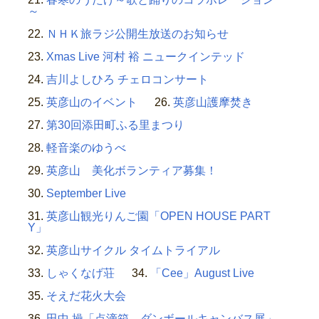
～
ＮＨＫ旅ラジ公開生放送のお知らせ
Xmas Live 河村 裕 ニュークインテッド
吉川よしひろ チェロコンサート
英彦山のイベント
英彦山護摩焚き
第30回添田町ふる里まつり
軽音楽のゆうべ
英彦山 美化ボランティア募集！
September Live
英彦山観光りんご園「OPEN HOUSE PART
Y」
英彦山サイクル タイムトライアル
しゃくなげ荘
「Cee」August Live
そえだ花火大会
田中 操「点滴箱、ダンボールキャンバス展」