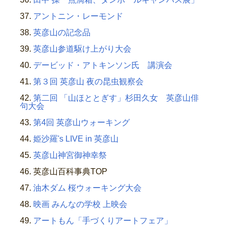
アントニン・レーモンド
英彦山の記念品
英彦山参道駆け上がり大会
デービッド・アトキンソン氏 講演会
第３回 英彦山 夜の昆虫観察会
第二回 「山ほととぎす」杉田久女 英彦山俳
句大会
第4回 英彦山ウォーキング
姫沙羅's LIVE in 英彦山
英彦山神宮御神幸祭
英彦山百科事典TOP
油木ダム 桜ウォーキング大会
映画 みんなの学校 上映会
アートもん「手づくりアートフェア」