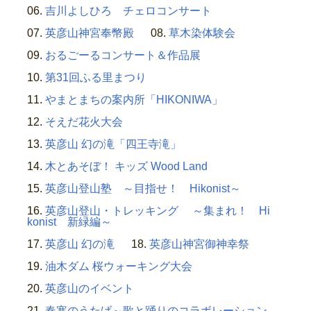
吉川よしひろ チェロコンサート
英彦山神宮奉幣殿
草木染体験会
おるごーるコンサート＆作品展
第31回ふる里まつり
やまとまちの案内所「HIKONIWA」
そえだ花火大会
英彦山 幻の滝「四王寺滝」
木とあそぼ！ キッズ Wood Land
英彦山登山塾 ～目指せ！ Hikonist～
英彦山登山・トレッキング ～集まれ！ Hi
konist 新緑編～
英彦山 幻の滝
英彦山神宮御神幸祭
油木ダム 桜ウォーキング大会
英彦山のイベント
春寒のうたげ～歌と踊りのコラボレーション