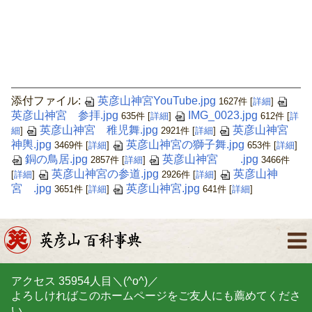
添付ファイル:
英彦山神宮YouTube.jpg
1627件
[
詳細
]
英彦山神宮 参拝.jpg
IMG_0023.jpg
635件
[
詳細
]
612件
[
詳
英彦山神宮 稚児舞.jpg
英彦山神宮
細
]
2921件
[
詳細
]
神輿.jpg
英彦山神宮の獅子舞.jpg
3469件
[
詳細
]
653件
[
詳細
]
銅の鳥居.jpg
英彦山神宮 .jpg
2857件
[
詳細
]
3466件
英彦山神宮の参道.jpg
英彦山神
[
詳細
]
2926件
[
詳細
]
宮 .jpg
英彦山神宮.jpg
3651件
[
詳細
]
641件
[
詳細
]
アクセス
35954
人目＼(^o^)／
よろしければこのホームページをご友人にも薦めてくださ
い