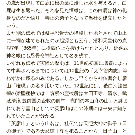
の鷹が出現して白鹿に檜の葉に浸した水を与えると、白
鹿は生き返った。それを見た恒雄は、この白鹿は神の化
身なのだと悟り、善正の弟子となって当社を建立したと
いう。
また別の伝承では祭神忍骨命の降臨した地とされて山上
に一祠が建てられたのが起源とも云う。清和天皇代の貞
観7年（865年）に従四位上を授けられたとあり、延喜式
神名帳にも忍骨命神社として名を残す。
いずれも伝承で実際の歴史は、11世紀初頭に増慶によっ
て中興されるまでについては10世紀の「太宰管内志」等
わずかに残るのみである。しかし早くから神仏習合し彦
山「権現」の名を用いていた。12世紀には、後白河法皇
撰の梁塵秘抄では「筑紫の霊検所は大四王寺、清水、武
蔵清滝 豊前国の企救の御堂 竈門の本山彦の山」と詠ま
れており霊山としての英彦山はこの時期には中央に知ら
れていたことが分かる。
「英彦山」という山名は、社伝では天照大神の御子（日
の御子）である天忍穂耳尊を祀ることから「日子山」と