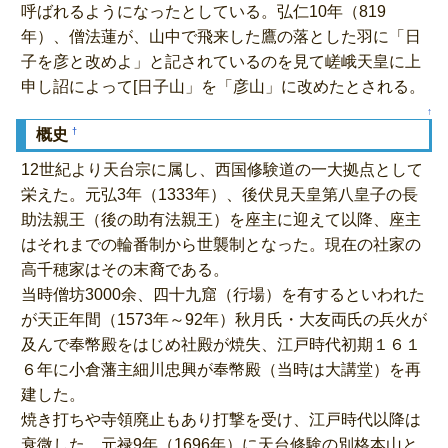
呼ばれるようになったとしている。弘仁10年（819
年）、僧法蓮が、山中で飛来した鷹の落とした羽に「日
子を彦と改めよ」と記されているのを見て嵯峨天皇に上
申し詔によって[日子山」を「彦山」に改めたとされる。
↑
†
概史
12世紀より天台宗に属し、西国修験道の一大拠点として
栄えた。元弘3年（1333年）、後伏見天皇第八皇子の長
助法親王（後の助有法親王）を座主に迎えて以降、座主
はそれまでの輪番制から世襲制となった。現在の社家の
高千穂家はその末裔である。
当時僧坊3000余、四十九窟（行場）を有するといわれた
が天正年間（1573年～92年）秋月氏・大友両氏の兵火が
及んで奉幣殿をはじめ社殿が焼失、江戸時代初期１６１
６年に小倉藩主細川忠興が奉幣殿（当時は大講堂）を再
建した。
焼き打ちや寺領廃止もあり打撃を受け、江戸時代以降は
衰微した。元禄9年（1696年）に天台修験の別格本山と