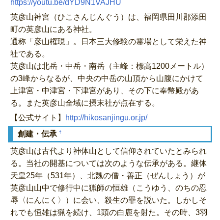
https://youtu.be/dYD9N1VAJHU
英彦山神宮（ひこさんじんぐう）は、福岡県田川郡添田
町の英彦山にある神社。
通称「彦山権現」。日本三大修験の霊場として栄えた神
社である。
英彦山は北岳・中岳・南岳（主峰：標高1200メートル）
の3峰からなるが、中央の中岳の山頂から山腹にかけて
上津宮・中津宮・下津宮があり、その下に奉幣殿があ
る。また英彦山全域に摂末社が点在する。
【公式サイト】
http://hikosanjingu.or.jp/
†
創建・伝承
英彦山は古代より神体山として信仰されていたとみられ
る。当社の開基については次のような伝承がある。継体
天皇25年（531年）、北魏の僧・善正（ぜんしょう）が
英彦山山中で修行中に猟師の恒雄（こうゆう、のちの忍
辱〈にんにく〉）に会い、殺生の罪を説いた。しかしそ
れでも恒雄は猟を続け、1頭の白鹿を射た。その時、3羽