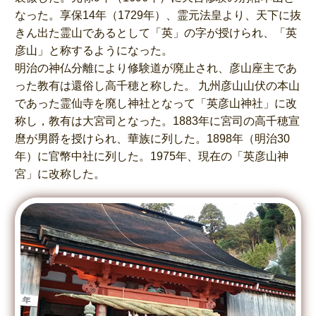
なった。享保14年（1729年）、霊元法皇より、天下に抜
きん出た霊山であるとして「英」の字が授けられ、「英
彦山」と称するようになった。
明治の神仏分離により修験道が廃止され、彦山座主であ
った教有は還俗し高千穂と称した。 九州彦山山伏の本山
であった霊仙寺を廃し神社となって「英彦山神社」に改
称し，教有は大宮司となった。1883年に宮司の高千穂宣
麿が男爵を授けられ、華族に列した。1898年（明治30
年）に官幣中社に列した。1975年、現在の「英彦山神
宮」に改称した。