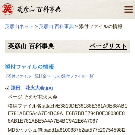
英彦山ネット
>
英彦山 百科事典
> 添付ファイルの情報
英彦山 百科事典
ページリスト
添付ファイルの情報
[
添付ファイル一覧
] [
全ページの添付ファイル一覧
]
添田 花火大会.jpg
ページ:そえだ花火大会
格納ファイル名:attach/E3819DE38188E381A0E88AB1
E781ABE5A4A7E4BC9A_E6B7BBE794B0E38080E8
8AB1E781ABE5A4A7E4BC9A2E6A7067
MD5ハッシュ値:badd1a6100887b2aa577c20754598f2