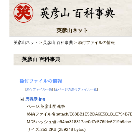
英彦山ネット
英彦山ネット
>
英彦山 百科事典
> 添付ファイルの情報
英彦山 百科事典
添付ファイルの情報
[
添付ファイル一覧
] [
全ページの添付ファイル一覧
]
男魂祭.jpg
ページ:英彦山男魂祭
格納ファイル名:attach/E88BB1E5BDA6E5B1B1E794B7E
MD5ハッシュ値:e94ba318317ae0d7c576fde6219b9cbc
サイズ:253.2KB (259248 bytes)