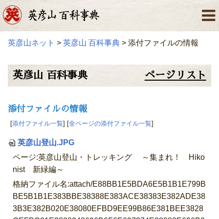
英彦山ネット
>
英彦山 百科事典
> 添付ファイルの情報
英彦山 百科事典
ページリスト
添付ファイルの情報
[
添付ファイル一覧
] [
全ページの添付ファイル一覧
]
英彦山登山.JPG
ページ:英彦山登山・トレッキング ～集まれ！ Hiko
nist 新緑編～
格納ファイル名:attach/E88BB1E5BDA6E5B1B1E799B
BE5B1B1E383BBE38388E383ACE38383E382ADE38
3B3E382B020E38080EFBD9EE99B86E381BEE3828