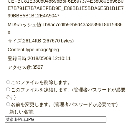
CEFBC81E3808048696B6F6E697374E38080E696B0
E7B791E7B7A8EFBD9E_E88BB1E5BDA6E5B1B1E7
99BBE5B1B12E4A5047
MD5ハッシュ値:1b9ac7cdfb9eb8d43a3e39618b15486
e
サイズ:261.4KB (267670 bytes)
Content-type:image/jpeg
登録日時:2018/05/09 12:10:11
アクセス数:3507
このファイルを削除します。
このファイルを凍結します。(管理者パスワードが必要
です)
名前を変更します。(管理者パスワードが必要です)
新しい名前: