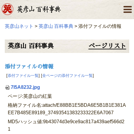
英彦山ネット
>
英彦山 百科事典
> 添付ファイルの情報
英彦山 百科事典
ページリスト
添付ファイルの情報
[
添付ファイル一覧
] [
全ページの添付ファイル一覧
]
7I5A8232.jpg
ページ:英彦山の紅葉
格納ファイル名:attach/E88BB1E5BDA6E5B1B1E381A
EE7B485E89189_37493541383233322E6A7067
MD5ハッシュ値:9b43074d3e9ce9ac817a439aef566d2
1