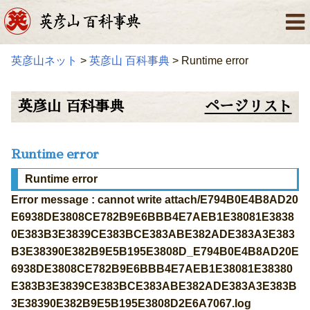
英彦山ネット
>
英彦山 百科事典
> Runtime error
英彦山 百科事典
ページリスト
Runtime error
Runtime error
Error message : cannot write attach/E794B0E4B8AD20
E6938DE3808CE782B9E6BBB4E7AEB1E38081E3838
0E383B3E3839CE383BCE383ABE382ADE383A3E383
B3E38390E382B9E5B195E3808D_E794B0E4B8AD20E
6938DE3808CE782B9E6BBB4E7AEB1E38081E38380
E383B3E3839CE383BCE383ABE382ADE383A3E383B
3E38390E382B9E5B195E3808D2E6A7067.log