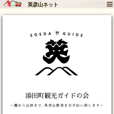
英彦山
ネット
添田町観光ガイドの会
～麓から山頂まで､英彦山散策をお手伝い致します～