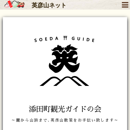
英彦山
ネット
添田町観光ガイドの会
～麓から山頂まで､英彦山散策をお手伝い致します～