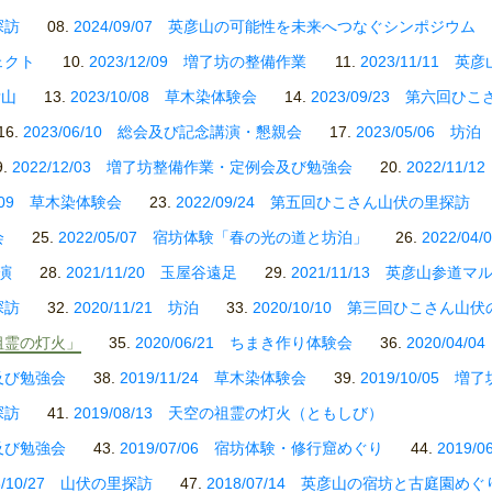
探訪
2024/09/07 英彦山の可能性を未来へつなぐシンポジウム
ェクト
2023/12/09 増了坊の整備作業
2023/11/11 
彦山
2023/10/08 草木染体験会
2023/09/23 第六回
2023/06/10 総会及び記念講演・懇親会
2023/05/06 坊泊
2022/12/03 増了坊整備作業・定例会及び勉強会
2022/11
10/09 草木染体験会
2022/09/24 第五回ひこさん山伏の里探訪
会
2022/05/07 宿坊体験「春の光の道と坊泊」
2022/0
講演
2021/11/20 玉屋谷遠足
2021/11/13 英彦山参道マ
探訪
2020/11/21 坊泊
2020/10/10 第三回ひこさん山
・祖霊の灯火」
2020/06/21 ちまき作り体験会
2020/04
会及び勉強会
2019/11/24 草木染体験会
2019/10/05
探訪
2019/08/13 天空の祖霊の灯火（ともしび）
会及び勉強会
2019/07/06 宿坊体験・修行窟めぐり
2019
8/10/27 山伏の里探訪
2018/07/14 英彦山の宿坊と古庭園めぐ