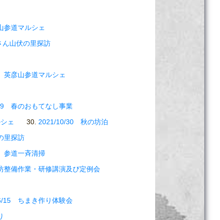
英彦山参道マルシェ
ひこさん山伏の里探訪
/12 英彦山参道マルシェ
4/09 春のおもてなし事業
ルシェ
2021/10/30 秋の坊泊
伏の里探訪
/04 参道一斉清掃
 増了坊整備作業・研修講演及び定例会
/06/15 ちまき作り体験会
り